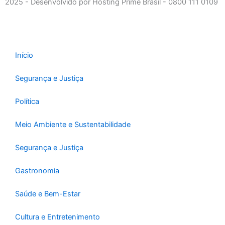
b
a
u
2025 - Desenvolvido por Hosting Prime Brasil - 0800 111 0109
o
g
b
o
r
e
k
a
-
m
Início
f
Segurança e Justiça
Política
Meio Ambiente e Sustentabilidade
Segurança e Justiça
Gastronomia
Saúde e Bem-Estar
Cultura e Entretenimento