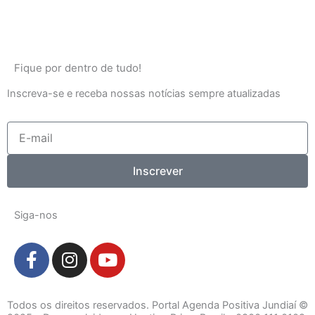
Fique por dentro de tudo!
Inscreva-se e receba nossas notícias sempre atualizadas
E-
mail
Inscrever
Siga-nos
F
I
Y
a
n
o
c
s
u
e
t
t
Todos os direitos reservados. Portal Agenda Positiva Jundiaí ©