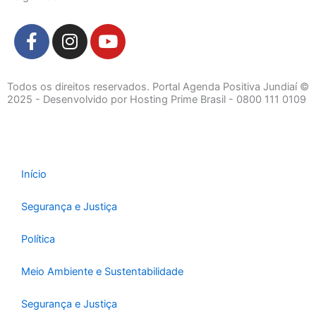
F
I
Y
a
n
o
c
s
u
e
t
t
Todos os direitos reservados. Portal Agenda Positiva Jundiaí ©
b
a
u
2025 - Desenvolvido por Hosting Prime Brasil - 0800 111 0109
o
g
b
o
r
e
k
a
-
m
Início
f
Segurança e Justiça
Política
Meio Ambiente e Sustentabilidade
Segurança e Justiça