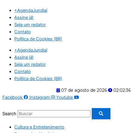
Ir
+AgendaJundiaí
para
Assine já!
o
Seja um redator
conteúdo
Contato
Política de Cookies (BR)
+AgendaJundiaí
Assine já!
Seja um redator
Contato
Política de Cookies (BR)
07 de agosto de 2026
02:02:37
Facebook
Instagram
Youtube
Search
Cultura e Entretenimento