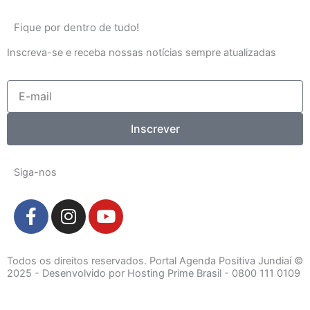
Fique por dentro de tudo!
Inscreva-se e receba nossas notícias sempre atualizadas
E-
mail
Inscrever
Siga-nos
F
I
Y
a
n
o
c
s
u
e
t
t
Todos os direitos reservados. Portal Agenda Positiva Jundiaí ©
b
a
u
2025 - Desenvolvido por Hosting Prime Brasil - 0800 111 0109
o
g
b