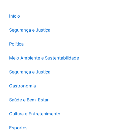
o
r
e
k
a
-
m
Início
f
Segurança e Justiça
Política
Meio Ambiente e Sustentabilidade
Segurança e Justiça
Gastronomia
Saúde e Bem-Estar
Cultura e Entretenimento
Esportes